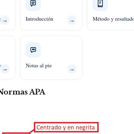
s
Introducción
Método y resultad
→
→
y
Notas al pie
→
→
 Normas APA