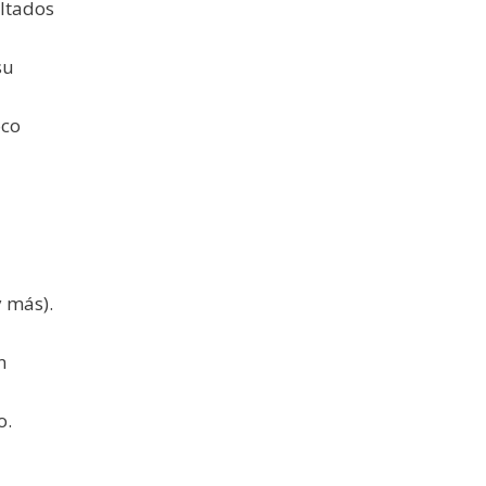
ultados
su
oco
y más).
n
o.