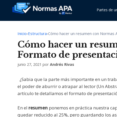
Saltar
al
Partes de u
contenido
Inicio
›
Estructura
›
Cómo hacer un resumen con Normas A
Papel
Tesis: Cómo redactarla
Citar libro
Cómo hacer un resu
Márgenes
Ensayo: Cómo escribirlo
Citar capítulo de libro
Formato de presentac
Tipo de letra
Monografía: Cómo escribirla
Citar trabajo de tesis
junio 27, 2021
por
Andrés Rivas
Interlineado
Esquema: Cómo hacer uno
Citar informe o PDF
¿Sabia que la parte más importante en un trab
el poder de aburrir o atrapar al lector (Un Abstr
Alineación del párrafo
Hipótesis en un trabajo
Citar artículos científicos
artículo te detallamos el formato de presentac
Sangría
Informe de lectura: ¿qué es?
En el
resumen
ponemos en práctica nuestra capa
quedar reducido al 25%, pero guardando los aspe
Título y subtítulos