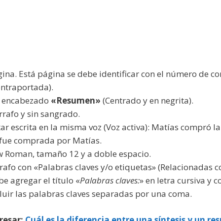
ina. Está página se debe identificar con el número de co
contraportada).
 el encabezado
«Resumen»
(Centrado y en negrita).
rrafo y sin sangrado.
ar escrita en la misma voz (Voz activa): Matías compró la
a fue comprada por Matías.
w Roman, tamaño 12 y a doble espacio.
afo con «Palabras claves y/o etiquetas» (Relacionadas c
be agregar el título «
Palabras claves:
» en letra cursiva y c
cluir las palabras claves separadas por una coma.
resar:
Cuál es la diferencia entre una síntesis y un r