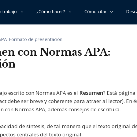
n trabajo
¿Cómo hacer?
Cómo citar
Desca
PA: Formato de presentación
›
›
›
›
›
Ponencia: Cómo redactarla y sus
›
Portada
Citar página web
men con Normas APA:
partes
›
›
›
›
›
Resumen
Citar Wikipedia
ión
›
Síntesis literaria: ¿qué es?
›
›
›
›
›
Introducción
Citar ChatGPT o IA
›
Infografía: Cómo hacer una
›
›
›
›
›
Métodos, resultados, discusión
Citar software o app
›
ajo escrito con Normas APA es el
Resumen
? Está página 
Cómo hacer un mapa conceptual
act debe ser breve y coherente para atraer al lector). En é
›
›
›
›
›
Lista de referencias
Citar datos o dataset
›
Cómo hacer un mapa mental
ión con Normas APA, además consejos de escritura.
›
›
›
Bibliografía
›
Cómo escribir una sinopsis
cidad de síntesis, de tal manera que el texto original d
›
›
ctos centrales del texto original.
Tablas, figuras y apéndices