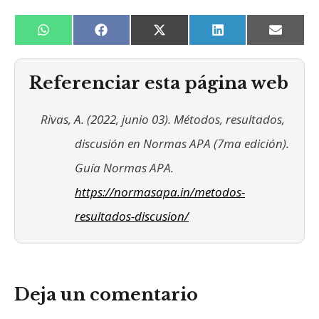
Compartir
Compartir
Compartir
Compartir
Compa
W
F
X
L
E
en
en
en
en
en
h
a
(
i
m
a
c
T
n
a
t
e
w
k
i
Referenciar esta página web
s
b
i
e
l
A
o
t
d
p
o
t
I
Rivas, A. (2022, junio 03). Métodos, resultados,
p
k
e
n
r
discusión en Normas APA (7ma edición).
)
Guía Normas APA.
https://normasapa.in/metodos-
resultados-discusion/
Deja un comentario