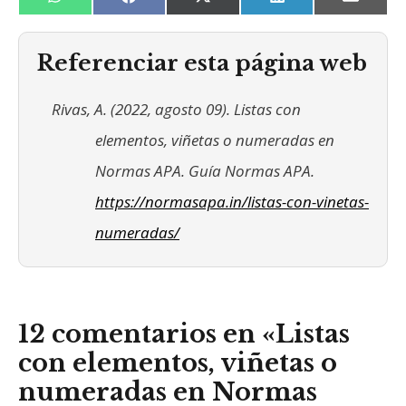
Compartir
Compartir
Compartir
Compartir
Compa
W
F
X
L
E
en
en
en
en
en
h
a
(
i
m
a
c
T
n
a
t
e
w
k
i
Referenciar esta página web
s
b
i
e
l
A
o
t
d
p
o
t
I
Rivas, A. (2022, agosto 09). Listas con
p
k
e
n
r
elementos, viñetas o numeradas en
)
Normas APA. Guía Normas APA.
https://normasapa.in/listas-con-vinetas-
numeradas/
12 comentarios en «Listas
con elementos, viñetas o
numeradas en Normas