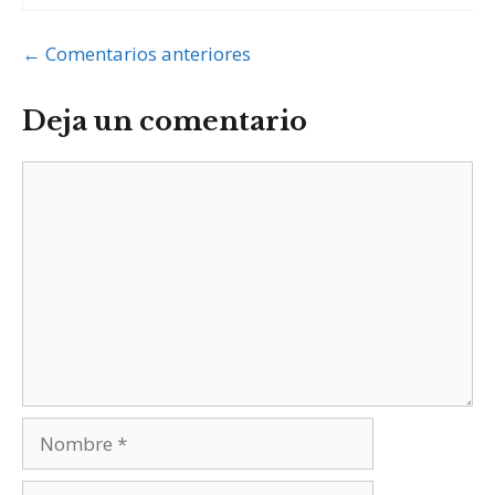
Navegación
← Comentarios anteriores
de
Deja un comentario
comentarios
Comentario
Nombre
Correo