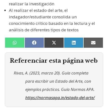
realizar la investigación
Al realizar el estado del arte, el
indagador/estudiante consolida un
conocimiento crítico basado en la lectura y el
análisis de diferentes tipos de textos
Compartir
Compartir
Compartir
Compartir
Compa
W
F
X
L
E
en
en
en
en
en
h
a
(
i
m
a
c
T
n
a
t
e
w
k
i
Referenciar esta página web
s
b
i
e
l
A
o
t
d
p
o
t
I
Rivas, A. (2023, marzo 20). Guía completa
p
k
e
n
r
para escribir un Estado del Arte, con
)
ejemplos prácticos. Guía Normas APA.
https://normasapa.in/estado-del-arte/